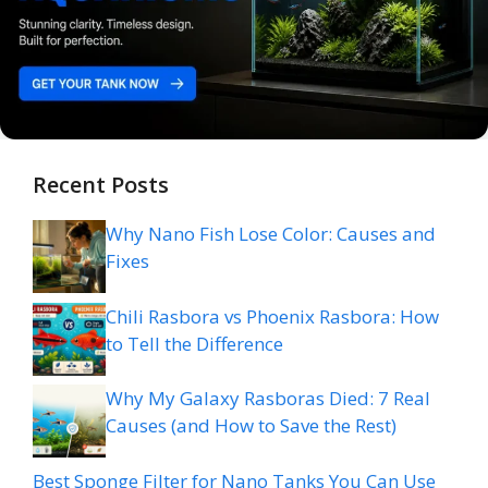
Recent Posts
Why Nano Fish Lose Color: Causes and
Fixes
Chili Rasbora vs Phoenix Rasbora: How
to Tell the Difference
Why My Galaxy Rasboras Died: 7 Real
Causes (and How to Save the Rest)
Best Sponge Filter for Nano Tanks You Can Use